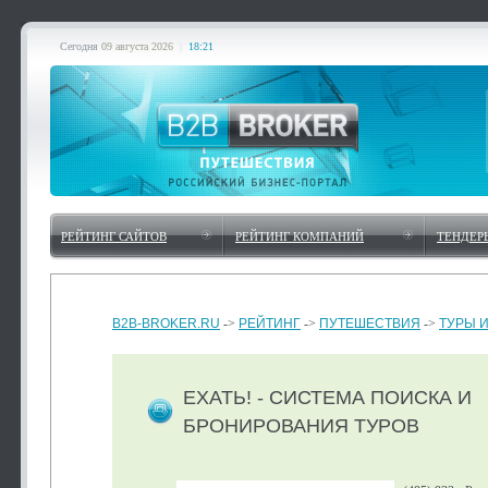
Сегодня
09 августа 2026
|
18:21
РЕЙТИНГ САЙТОВ
РЕЙТИНГ КОМПАНИЙ
ТЕНДЕР
B2B-BROKER.RU
->
РЕЙТИНГ
->
ПУТЕШЕСТВИЯ
->
ТУРЫ 
ЕХАТЬ! - СИСТЕМА ПОИСКА И
БРОНИРОВАНИЯ ТУРОВ