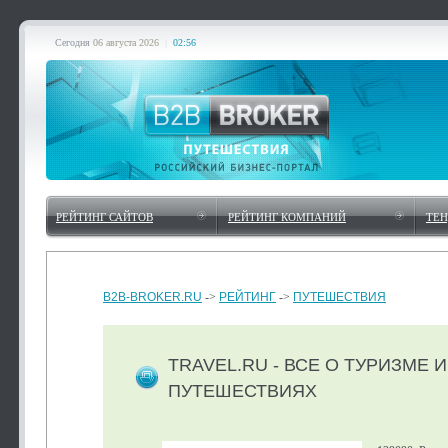
Сегодня
06 августа 2026
|
02:56
РЕЙТИНГ САЙТОВ
РЕЙТИНГ КОМПАНИЙ
ТЕ
B2B-BROKER.RU
->
РЕЙТИНГ
->
ПУТЕШЕСТВИЯ
TRAVEL.RU - ВСЕ О ТУРИЗМЕ И
ПУТЕШЕСТВИЯХ