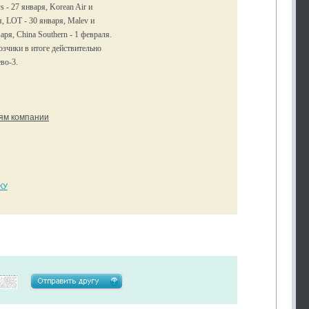
s - 27 января, Korean Air и
я, LOT - 30 января, Malev и
аря, China Southern - 1 февраля.
озчики в итоге действительно
во-3.
тям компании
КУ