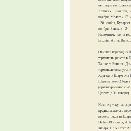
выглядит так: Брюссел
Афины - 13 ноября, За
ноября, Малага - 17 н
- 20 ноября, Бухарест
ноября, Бангкок - 24 
Напомним, что из тер
Estonian Air, airBaltic
Отменен перевод из Ш
терминалы рейсов в Г
Ташкент, Бишкек, Дам
терминале останутся 
Хургаду и Шарм-эль-Ш
Шереметьево-2 будут
(ориентировочно с 28 
Цюрих (с 31 января).
Наконец, текущая аэр
предполагаемого пере
перевозчиков из Шерем
Delta - 19 января, Alit
января, CSA Czech Airl