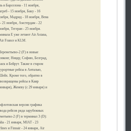
ь и Барселона - 11 ноября,
греб - 15 ноября, Баку - 16
оября, Мадрид - 18 ноября, Вена
 - 21 ноября, Амстердам - 22
ноября, Тегеран - 25 ноября.
минала Е уже летают Air Astana,
, Air France и KLM.
ереметьево-2 (F) в новые
онконг, Ниццу, Софию, Белград,
аск и Бейрут. Также в старом
курортные рейсы в Анталью,
ейх. Кроме того, обратно в
 возвращены рейсы в Каир
января), Женеву (с 29 января) и
офлотовская версия графика
вода рейсов ряда зарубежных
етьево-2 (F) в терминал 3 (D):
alia - 21 января, MIAT - 23
ines и Finnair - 24 января, Air