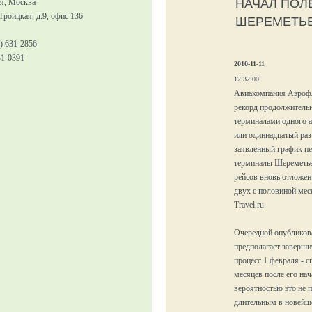
НАЧАЛ ПОЛ
ия, Москва
 Троицкая, д.9, офис 136
ШЕРЕМЕТЬЕ
) 631-2856
31-0391
2010-11-11
12:32:00
Авиакомпания Аэрофл
рекорд продолжительн
терминалами одного а
или одиннадцатый раз
заявленный график пе
терминалы Шереметье
рейсов вновь отложен 
двух с половиной мес
Travel.ru.
Очередной опублико
предполагает заверши
процесс 1 февраля - с
месяцев после его на
вероятностью это не 
длительным в новейш