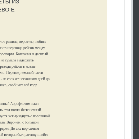
ЕТЫ ИЗ
ВО Е
от решила, вероятно, побить
ости перевода рейсов между
эропорта. Компания в десятый
 не сумела выдержать
ревода рейсов в новые
во. Перевод немалой части
- на срок от нескольких дней до
яцев, сообщает соб.корр.
ванный Аэрофлотом план
ть этот почти бесконечный
пустя четырнадцать с половиной
чала. Впрочем, с большой
предел. До сих пор самым
ей истории был растянувшийся