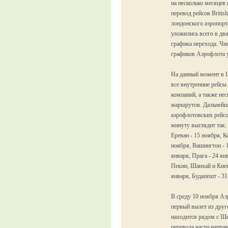
на несколько месяцев 
перевод рейсов Briti
лондонского аэропорт
уложились всего в дв
графика перехода. Чи
графиков Аэрофлота у
На данный момент в 
все внутренние рейсы
компаний, а также не
маршрутов. Дальнейш
аэрофлотовских рейсо
минуту выглядит так
Ереван - 15 ноября, К
ноября, Вашингтон - 1
января, Прага - 24 ян
Пекин, Шанхай и Киев
января, Будапешт - 31
В среду 10 ноября А
первый вылет из друг
находится рядом с Ше
перевода части напра