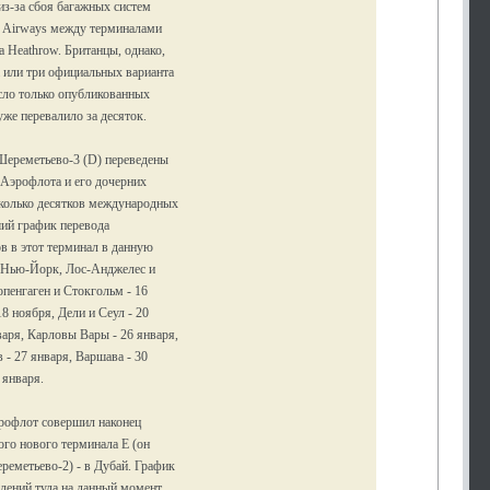
из-за сбоя багажных систем
sh Airways между терминалами
а Heathrow. Британцы, однако,
а или три официальных варианта
сло только опубликованных
же перевалило за десяток.
Шереметьево-3 (D) переведены
 Аэрофлота и его дочерних
сколько десятков международных
ий график перевода
в в этот терминал в данную
: Нью-Йорк, Лос-Анджелес и
опенгаген и Стокгольм - 16
8 ноября, Дели и Сеул - 20
варя, Карловы Вары - 26 января,
 - 27 января, Варшава - 30
 января.
эрофлот совершил наконец
ого нового терминала Е (он
реметьево-2) - в Дубай. График
влений туда на данный момент