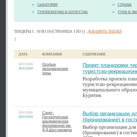
САНАТОРИИ
СТРАНЫ
ТУРОПЕРАТОРЫ И АГЕНТСТВА
ТУРЫ И ЭК
ТЕНДЕРЫ 1 - 10 ИЗ 10 (СТРАНИЦА 1 ИЗ 1)
ДОБАВИТЬ ТЕНДЕР
1
ДАТА
КОМПАНИЯ
СОДЕРЖАНИЕ
28/11/2010
Особые
Проект планировки те
28/11/2010
экономические
туристско-рекреацион
зоны
Разработка проекта пл
туристско-рекреационно
муниципального образо
Бурятия.
28/11/2010
Санкт-
Выбор организации д
28/11/2010
Петербургская
(бронирование) в гос
академическая
филармония им.
Выбор организации для
Д.Д.Шостаковича
(бронирование) в гости